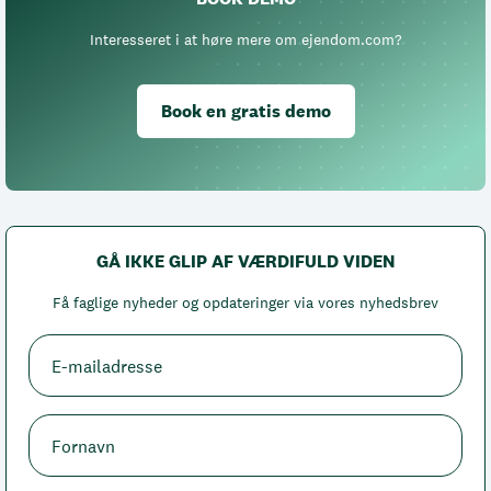
Interesseret i at høre mere om ejendom.com?
Book en gratis demo
GÅ IKKE GLIP AF VÆRDIFULD VIDEN
Få faglige nyheder og opdateringer via vores nyhedsbrev